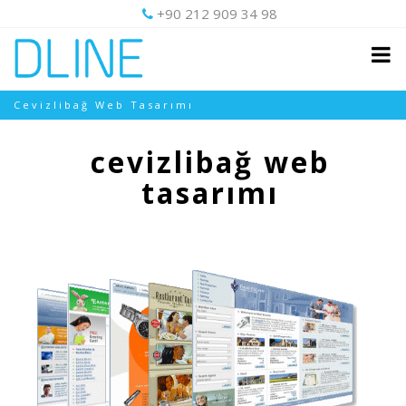
+90 212 909 34 98
Cevizlibağ Web Tasarımı
cevizlibağ web
tasarımı