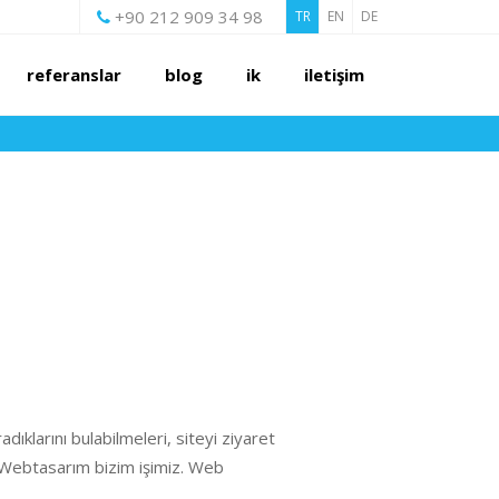
+90 212 909 34 98
TR
EN
DE
referanslar
blog
i̇k
i̇leti̇şi̇m
dıklarını bulabilmeleri, siteyi ziyaret
. Webtasarım bizim işimiz. Web