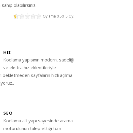
ahip olabilirsiniz.
Oylama 0.50 (5 Oy)
Hız
Kodlama yapısının modern, sadeliği
ve ekstra hız eklentileriyle
ri bekletmeden sayfaların hızlı açılma
ıyoruz..
SEO
Kodlama alt yapı sayesinde arama
motorulunun talep ettiği tüm