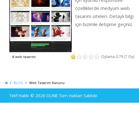
için uyumlu responsive
özelliklerde medyum web
tasarım siteleri. Detaylı bilgi
için bizimle iletişime geçiniz.
Oylama 0.79 (7 Oy)
web tasarım
BLOG
Web Tasarım Kanunu
Telif Hakkı © 2026
DLINE
Tüm Hakları Saklıdır.