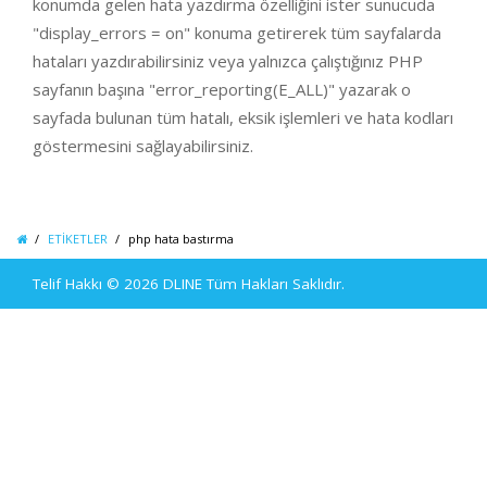
konumda gelen hata yazdırma özelliğini ister sunucuda
"display_errors = on" konuma getirerek tüm sayfalarda
hataları yazdırabilirsiniz veya yalnızca çalıştığınız PHP
sayfanın başına "error_reporting(E_ALL)" yazarak o
sayfada bulunan tüm hatalı, eksik işlemleri ve hata kodları
göstermesini sağlayabilirsiniz.
ETİKETLER
php hata bastırma
Telif Hakkı © 2026
DLINE
Tüm Hakları Saklıdır.