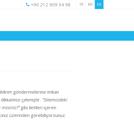
+90 212 909 34 98
TR
EN
DE
e bildirim göndermelerine imkan
dikkatinizi çekmiştir.
“Sitemizdeki
 misiniz?”
gibi iletileri içeren
cınız üzerinden görebiliyorsunuz.