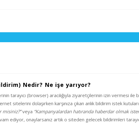
ldirim) Nedir? Ne işe yarıyor?
nin tarayıcı (browser) aracılığıyla ziyaretçilerinin izin vermesi il
et sitelerini dolaşırken karşınıza çıkan anlık bildirim istek kutuları 
 misiniz?”
veya
“Kampanyalardan hatıranda haberdar olmak ister
m ediyor, onaylarsanız artık o siteden gelecek bildirimleri tarayı