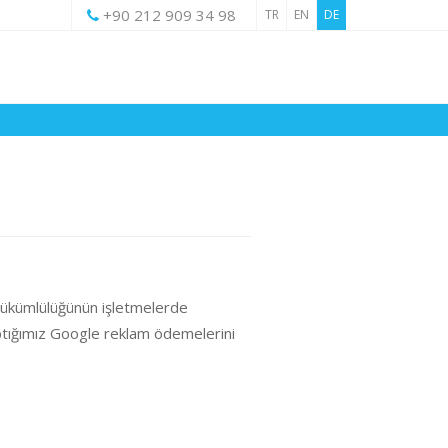
+90 212 909 34 98
TR
EN
DE
 yükümlülüğünün işletmelerde
yaptığımız Google reklam ödemelerini